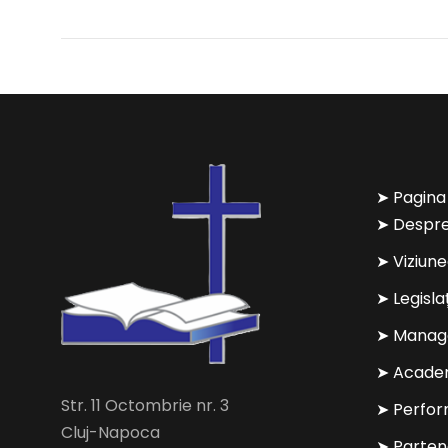
➤ Pagina
➤ Despre
➤ Viziun
➤ Legisla
➤ Manag
➤ Acade
Str. 11 Octombrie nr. 3
➤ Perfo
Cluj-Napoca
➤ Parten