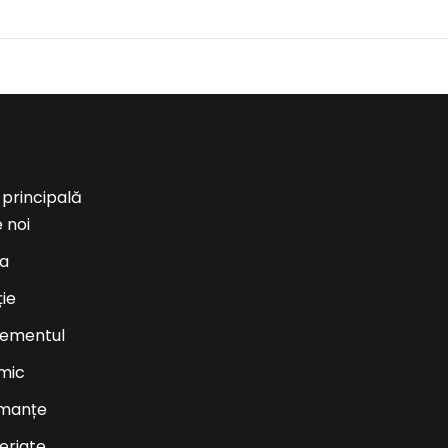
 principală
 noi
ea
ție
ementul
mic
rmanțe
eriate