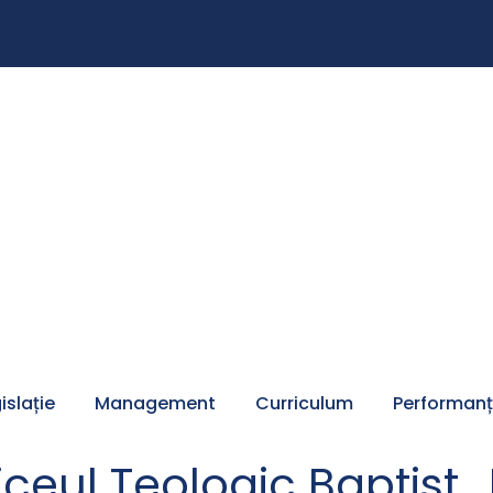
islație
Management
Curriculum
Performan
iceul Teologic Baptist 