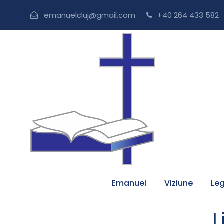
emanuelcluj@gmail.com
+40 264 433 582
Emanuel
Viziune
Leg
L