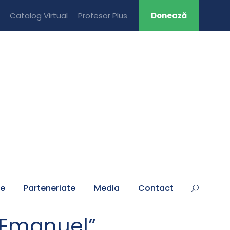
Catalog Virtual
Profesor Plus
Donează
țe
Parteneriate
Media
Contact
,,Emanuel”