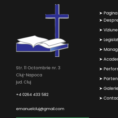
➤ Pagina
➤ Despre
➤ Viziun
➤ Legisla
➤ Manag
➤ Acade
Str. 11 Octombrie nr. 3
➤ Perfo
Cluj-Napoca
➤ Parten
jud. Cluj
➤ Galeri
+4 0264 433 582
➤ Conta
emanuelcluj@gmail.com