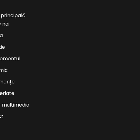
 principală
 noi
ea
ție
ementul
mic
rmanțe
eriate
e multimedia
ct