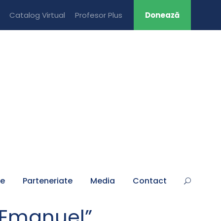
Catalog Virtual
Profesor Plus
Donează
țe
Parteneriate
Media
Contact
,,Emanuel”