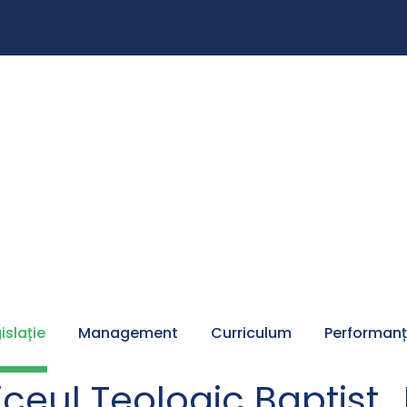
islație
Management
Curriculum
Performan
iceul Teologic Baptist 