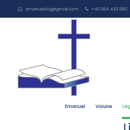
emanuelcluj@gmail.com
+40 264 433 582
Emanuel
Viziune
Leg
L