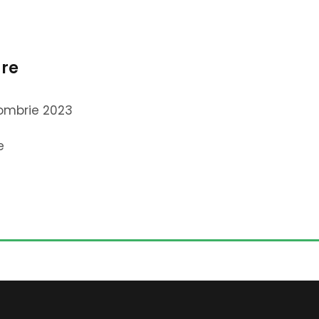
are
ombrie 2023
e