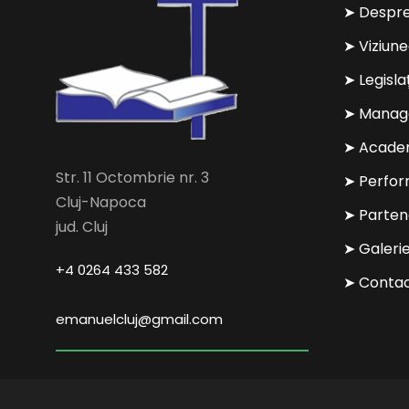
➤ Despre
➤ Viziun
➤ Legisla
➤ Manag
➤ Acade
Str. 11 Octombrie nr. 3
➤ Perfo
Cluj-Napoca
➤ Parten
jud. Cluj
➤ Galeri
+4 0264 433 582
➤ Conta
emanuelcluj@gmail.com