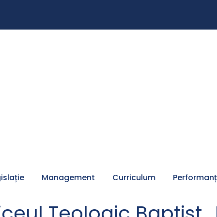
islație
Management
Curriculum
Performan
iceul Teologic Baptist 