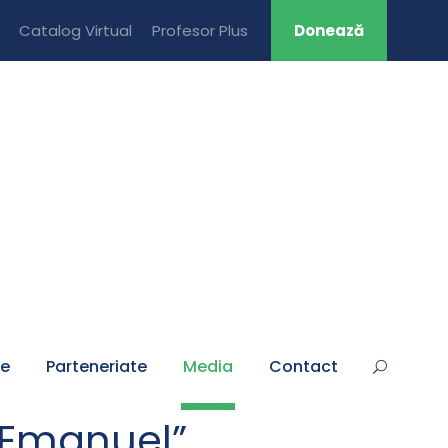
Catalog Virtual
Profesor Plus
Donează
țe
Parteneriate
Media
Contact
,,Emanuel”