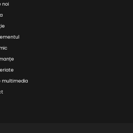
 noi
ea
ție
ementul
mic
rmanțe
eriate
e multimedia
ct