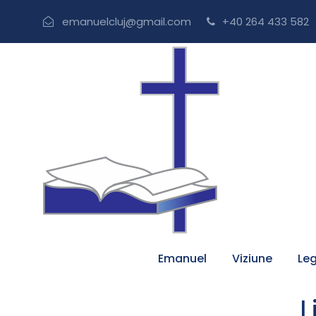
emanuelcluj@gmail.com
+40 264 433 582
Emanuel
Viziune
Leg
L