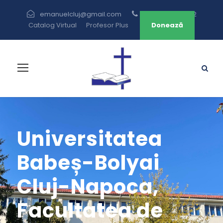
emanuelcluj@gmail.com
+40 264 433 582
Catalog Virtual
Profesor Plus
Donează
Universitatea
Babeș-Bolyai
Cluj-Napoca,
Facultatea de