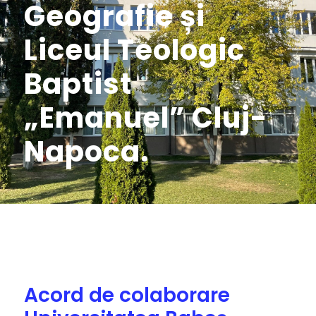
Geografie și
Liceul Teologic
Baptist
„Emanuel” Cluj-
Napoca.
Acord de colaborare