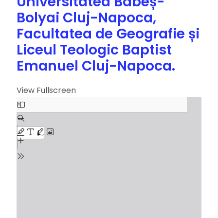
Universitatea Babeș-
Bolyai Cluj-Napoca,
Facultatea de Geografie și
Liceul Teologic Baptist
Emanuel Cluj-Napoca.
View Fullscreen
S
k
i
p
t
o
P
D
F