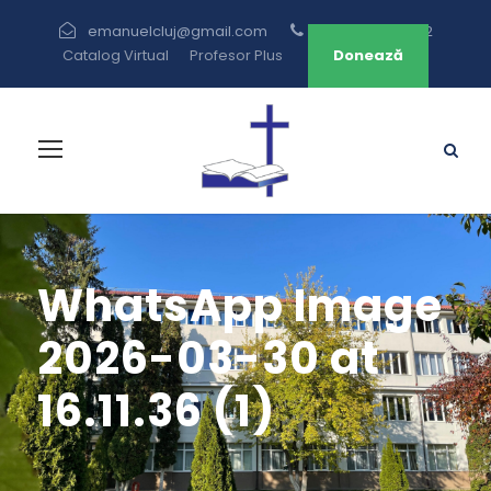
emanuelcluj@gmail.com
+40 264 433 582
Catalog Virtual
Profesor Plus
Donează
WhatsApp Image
2026-03-30 at
16.11.36 (1)