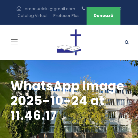
emanuelcluj@gmail.com
+40 264 433 582
Catalog Virtual
Profesor Plus
Donează
WhatsApp Image
2025-10-24 at
11.46.17