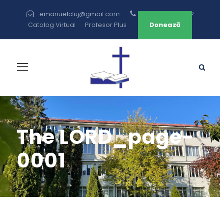
emanuelcluj@gmail.com
+40 264 433 582
Catalog Virtual
Profesor Plus
Donează
The LORD_page-
0001