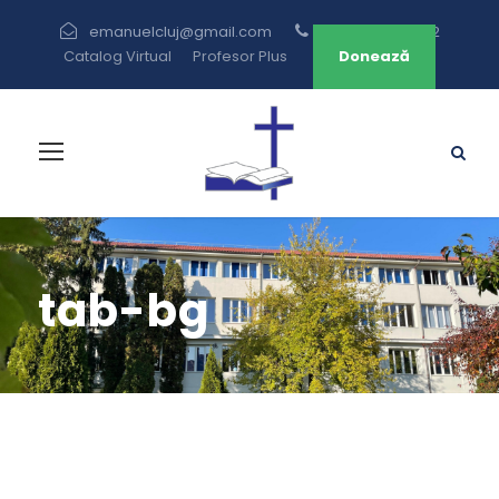
emanuelcluj@gmail.com
+40 264 433 582
Catalog Virtual
Profesor Plus
Donează
tab-bg