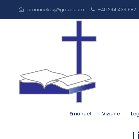
emanuelcluj@gmail.com
+40 264 433 582
Emanuel
Viziune
Leg
L