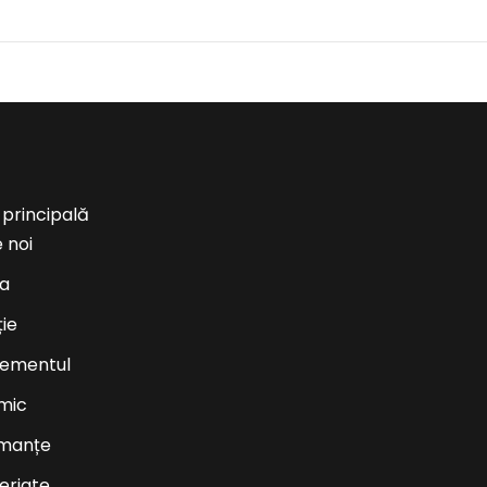
 principală
 noi
ea
ție
ementul
mic
rmanțe
eriate