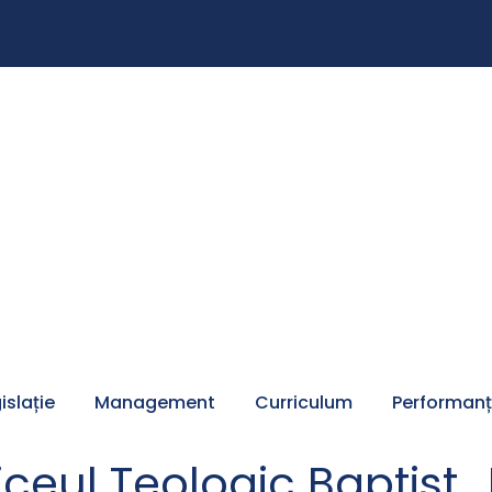
islație
Management
Curriculum
Performan
iceul Teologic Baptist 