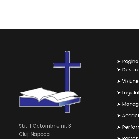
➤ Pagina
➤ Despre
➤ Viziun
➤ Legisla
➤ Manag
➤ Acade
Str. 11 Octombrie nr. 3
➤ Perfo
Cluj-Napoca
➤ Parten