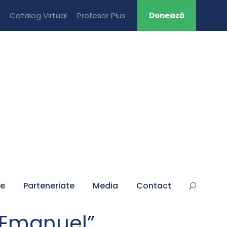
Catalog Virtual
Profesor Plus
Donează
țe
Parteneriate
Media
Contact
,,Emanuel”