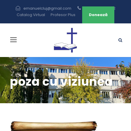
emanuelcluj@gmail.com
+40 264 433 582
Catalog Virtual
Profesor Plus
Donează
poza cu viziunea