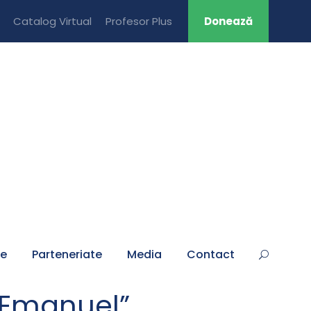
Catalog Virtual
Profesor Plus
Donează
țe
Parteneriate
Media
Contact
,,Emanuel”