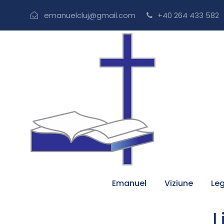
emanuelcluj@gmail.com
+40 264 433 582
Emanuel
Viziune
Leg
L