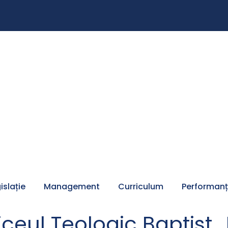
islație
Management
Curriculum
Performan
iceul Teologic Baptist 