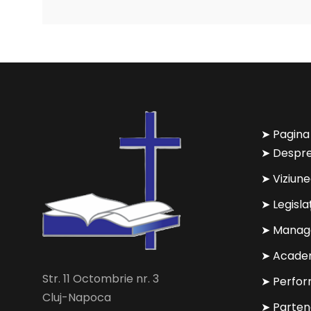
➤ Pagina
➤ Despre
➤ Viziun
➤ Legisla
➤ Manag
➤ Acade
Str. 11 Octombrie nr. 3
➤ Perfo
Cluj-Napoca
➤ Parten