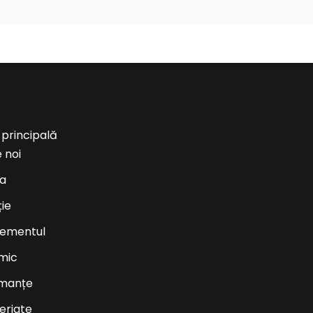
 principală
 noi
ea
ție
ementul
mic
rmanțe
eriate