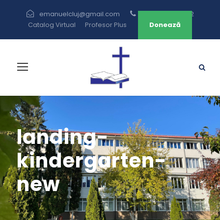
emanuelcluj@gmail.com
+40 264 433 582
Catalog Virtual
Profesor Plus
Donează
landing-
kindergarten-
new