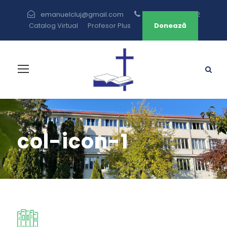
emanuelcluj@gmail.com
+40 264 433 582
Catalog Virtual
Profesor Plus
Donează
col-icon-1