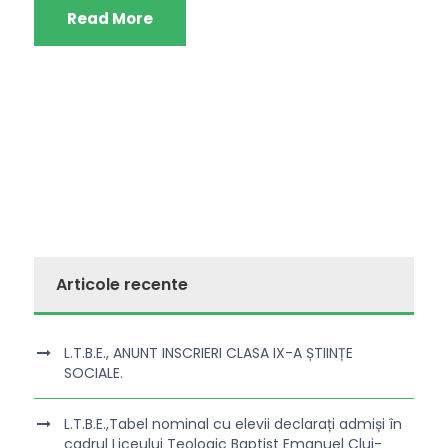
Read More
Articole recente
L.T.B.E., ANUNT INSCRIERI CLASA IX-A ȘTIINȚE
SOCIALE.
L.T.B.E.,Tabel nominal cu elevii declarați admiși în
cadrul Liceului Teologic Baptist Emanuel Cluj-