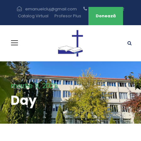
emanuelcluj@gmail.com
+40 264 433 582
Catalog Virtual
Profesor Plus
Donează
martie 11, 2025
Day