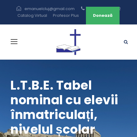
emanuelcluj@gmail.com
+40 264 433 582
Catalog Virtual
Profesor Plus
Donează
L.T.B.E. Tabel
nominal cu elevii
înmatriculați,
nivelul școlar