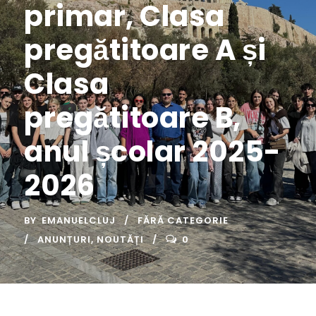
primar, Clasa
pregătitoare A și
Clasa
pregătitoare B,
anul școlar 2025-
2026
BY
EMANUELCLUJ
FĂRĂ CATEGORIE
ANUNȚURI
,
NOUTĂȚI
0