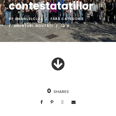
contestatațiilor
BY
EMANUELCLUJ
FĂRĂ CATEGORIE
ANUNȚURI
,
NOUTĂȚI
0
0
SHARES