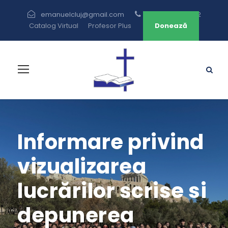
emanuelcluj@gmail.com
+40 264 433 582
Catalog Virtual
Profesor Plus
Donează
Informare privind
vizualizarea
lucrărilor scrise si
depunerea