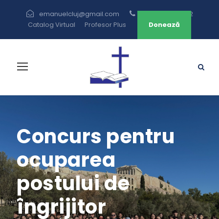
emanuelcluj@gmail.com
+40 264 433 582
Catalog Virtual
Profesor Plus
Donează
Concurs pentru
ocuparea
postului de
îngrijitor