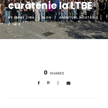
curățenie la LTBE
BY
EMMY CIRA
BLOG
ANUNȚURI
,
NOUTĂȚI
0
0
SHARES