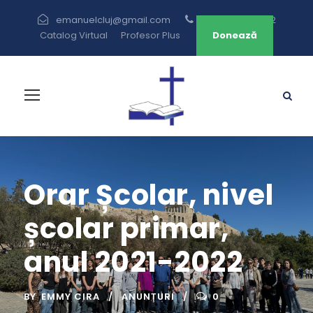
emanuelcluj@gmail.com
+40 264 433 582
Catalog Virtual
Profesor Plus
Donează
Orar Școlar, nivel
școlar primar,
anul 2021-2022
BY
EMMY CIRA
ANUNȚURI
0